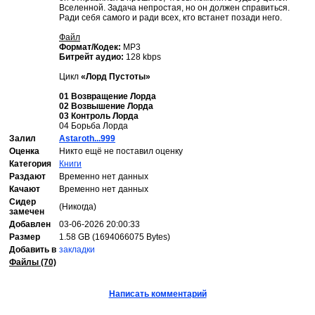
Вселенной. Задача непростая, но он должен справиться.
Ради себя самого и ради всех, кто встанет позади него.
Файл
Формат/Кодек:
MP3
Битрейт аудио:
128 kbps
Цикл
«Лорд Пустоты»
01 Возвращение Лорда
02 Возвышение Лорда
03 Контроль Лорда
04 Борьба Лорда
Залил
Astaroth...999
Оценка
Никто ещё не поставил оценку
Категория
Книги
Раздают
Временно нет данных
Качают
Временно нет данных
Сидер
(Никогда)
замечен
Добавлен
03-06-2026 20:00:33
Размер
1.58 GB (1694066075 Bytes)
Добавить в
закладки
Файлы (70)
Написать комментарий