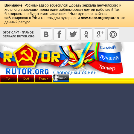
Внимание!
Роскомнадзор всбесился! Добавь зеркала
new-rutor.org
и
xrutor.org
в закладки, когда один заблокирован другой работает! Так
блокировка не будет иметь значения! Нью-рутор.орг сейчас
заблокирован в РФ и теперь для рутор.орг и
new-rutor.org зеркало
это
данный ресурс
ЭТОТ САЙТ - ПРЯМОЕ
ЗЕРКАЛО RUTOR.ORG
Кино
Топ
Всё
Поиск