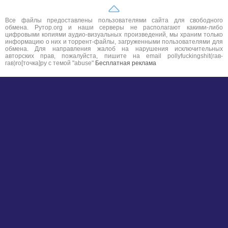
Все файлы предоставлены пользователями сайта для свободного
обмена. Рутор.org и наши серверы не располагают какими-либо
цифровыми копиями аудио-визуальных произведений, мы храним только
информацию о них и торрент-файлы, загруженными пользователями для
обмена. Для направления жалоб на нарушения исключительных
авторских прав, пожалуйста, пишите на email pollyfuckingshit(гав-
гав)ro[точка]ру с темой "abuse"
Бесплатная реклама