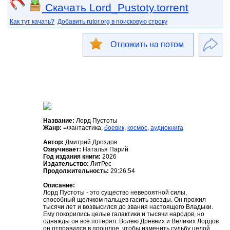
Скачать Lord_Pustoty.torrent
Как тут качать?
Добавить rutor.org в поисковую строку
Отложить на потом
Название:
Лорд Пустоты
Жанр:
=Фантастика,
боевик
,
космос
,
аудиокнига
Автор:
Дмитрий Дроздов
Озвучивает:
Наталья Парий
Год издания книги:
2026
Издательство:
ЛитРес
Продолжительность:
29:26:54
Описание:
Лорд Пустоты - это существо невероятной силы,
способный щелчком пальцев гасить звезды. Он прожил
тысячи лет и возвысился до звания настоящего Владыки.
Ему покорились целые галактики и тысячи народов, но
однажды он все потерял. Волею Древних и Великих Лордов
он отправился в прошлое, чтобы изменить судьбу целой