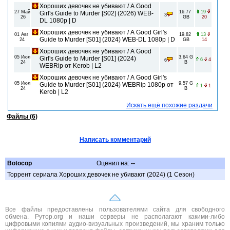
Хороших девочек не убивают / A Good
27 Май
16.77
19
Girl's Guide to Murder [S02] (2026) WEB-
3
26
GB
20
DL 1080p | D
Хороших девочек не убивают / A Good Girl's
01 Авг
19.82
13
Guide to Murder [S01] (2024) WEB-DL 1080p | D
24
GB
14
Хороших девочек не убивают / A Good
05 Июл
3.64 G
Girl's Guide to Murder [S01] (2024)
6
4
6
24
B
WEBRip от Kerob | L2
Хороших девочек не убивают / A Good Girl's
05 Июл
9.57 G
Guide to Murder [S01] (2024) WEBRip 1080p от
1
1
24
B
Kerob | L2
Искать ещё похожие раздачи
Файлы (6)
Написать комментарий
Botocop
Оценил на:
--
Торрент сериала Хороших девочек не убивают (2024) (1 Сезон)
Все файлы предоставлены пользователями сайта для свободного
обмена. Рутор.org и наши серверы не располагают какими-либо
цифровыми копиями аудио-визуальных произведений, мы храним только