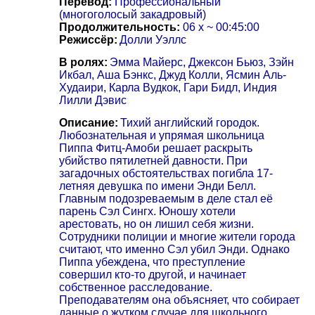
Перевод:
Профессиональный
(многоголосый закадровый)
Продолжительность:
06 x ~ 00:45:00
Режиссёр:
Долли Уэллс
В ролях:
Эмма Майерс, Джексон Бьюз, Зэйн
Икбал, Аша Бэнкс, Джуд Колли, Ясмин Аль-
Худаири, Карла Вудкок, Гари Бидл, Индия
Лилли Дэвис
Описание:
Тихий английский городок.
Любознательная и упрямая школьница
Пиппа Фитц-Амоби решает раскрыть
убийство пятилетней давности. При
загадочных обстоятельствах погибла 17-
летняя девушка по имени Энди Белл.
Главным подозреваемым в деле стал её
парень Сэл Сингх. Юношу хотели
арестовать, но он лишил себя жизни.
Сотрудники полиции и многие жители города
считают, что именно Сэл убил Энди. Однако
Пиппа убеждена, что преступление
совершил кто-то другой, и начинает
собственное расследование.
Преподавателям она объясняет, что собирает
данные о жутком случае для школьного