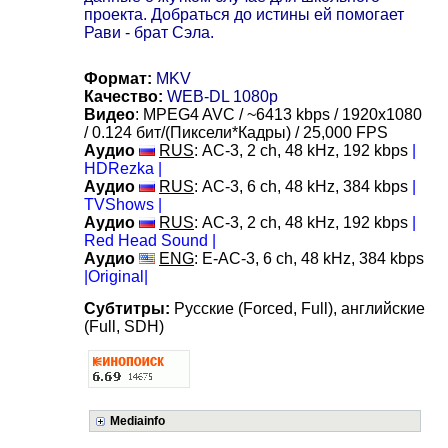
проекта. Добраться до истины ей помогает
Рави - брат Сэла.
Формат:
MKV
Качество:
WEB-DL 1080p
Видео
: MPEG4 AVC / ~6413 kbps / 1920x1080
/ 0.124 бит/(Пиксели*Кадры) / 25,000 FPS
Аудио
RUS
: АС-3, 2 ch, 48 kHz, 192 kbps
|
HDRezka |
Аудио
RUS
: АС-3, 6 ch, 48 kHz, 384 kbps
|
TVShows |
Аудио
RUS
: АС-3, 2 ch, 48 kHz, 192 kbps
|
Red Head Sound |
Аудио
ENG
: E-AC-3, 6 ch, 48 kHz, 384 kbps
|Original|
Субтитры:
Русские (Forced, Full), английские
(Full, SDH)
Mediainfo