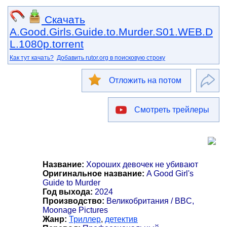
Скачать
A.Good.Girls.Guide.to.Murder.S01.WEB.D
L.1080p.torrent
Как тут качать?
Добавить rutor.org в поисковую строку
Отложить на потом
Смотреть трейлеры
Название:
Хороших девочек не убивают
Оригинальное название:
A Good Girl's
Guide to Murder
Год выхода:
2024
Производство:
Великобритания / BBC,
Moonage Pictures
Жанр:
Триллер
,
детектив