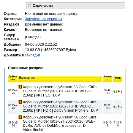
Скриншоты
Оценка
Никто ещё не поставил оценку
Категория
Зарубежные сериалы
Раздают
Временно нет данных
Качают
Временно нет данных
Сидер
(Никогда)
замечен
Добавлен
04-06-2026 2:22:52
Размер
13.63 GB (14636007897 Bytes)
Добавить в
закладки
Связанные раздачи
Добав
Разме
Название
Пиры
лен
р
Хороших девочек не убивают / A Good Girl's
04 Июн
36.49
Guide to Murder [S01] (2024) UHD WEB-DL
1
3
26
GB
2160p | 4K | HLG | D, P
Хороших девочек не убивают / A Good Girl's
04 Июн
40.22
Guide to Murder [S02] (2026) UHD WEB-DL
0
1
26
GB
2160p | 4K | HDR | Dolby Vision Profile 8 | D, P
Хороших девочек не убивают / A Good Girl's
Guide to Murder [S01-02] (2024-2026) WEB-
27 Май
8.84 G
14
DLRip-AVC от DoMiNo & селезень | D |
26
B
6
Videofilm Int.