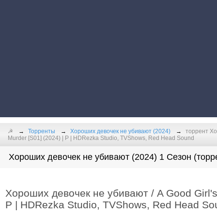
☭
Торренты
Хороших девочек не убивают (2024)
торрент Хор
Murder [S01] (2024) | P | HDRezka Studio, TVShows, Red Head Sound
Хороших девочек не убивают (2024) 1 Сезон (торр
Хороших девочек не убивают / A Good Girl's 
P | HDRezka Studio, TVShows, Red Head So