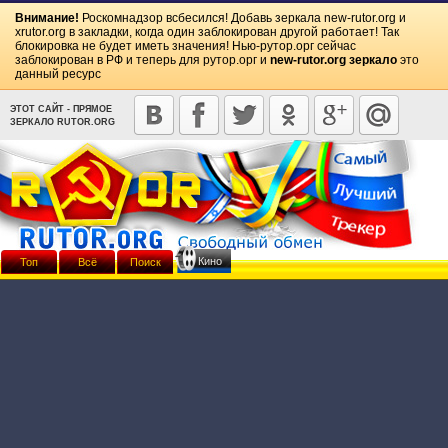
Внимание!
Роскомнадзор всбесился! Добавь зеркала
new-rutor.org
и
xrutor.org
в закладки, когда один заблокирован другой работает! Так
блокировка не будет иметь значения! Нью-рутор.орг сейчас
заблокирован в РФ и теперь для рутор.орг и
new-rutor.org зеркало
это
данный ресурс
ЭТОТ САЙТ - ПРЯМОЕ
ЗЕРКАЛО RUTOR.ORG
Кино
Топ
Всё
Поиск