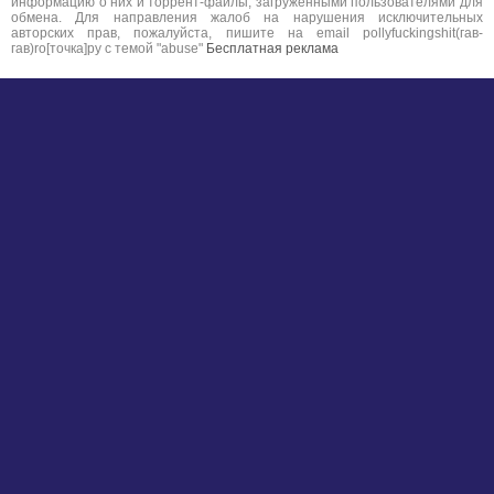
информацию о них и торрент-файлы, загруженными пользователями для
обмена. Для направления жалоб на нарушения исключительных
авторских прав, пожалуйста, пишите на email pollyfuckingshit(гав-
гав)ro[точка]ру с темой "abuse"
Бесплатная реклама