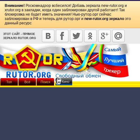
Внимание!
Роскомнадзор всбесился! Добавь зеркала
new-rutor.org
и
xrutor.org
в закладки, когда один заблокирован другой работает! Так
блокировка не будет иметь значения! Нью-рутор.орг сейчас
заблокирован в РФ и теперь для рутор.орг и
new-rutor.org зеркало
это
данный ресурс
ЭТОТ САЙТ - ПРЯМОЕ
ЗЕРКАЛО RUTOR.ORG
Кино
Топ
Всё
Поиск