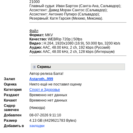
21000
Главный судья: Иван Бартон (Санта-Ана, Сальвадор);
Ассистент: Давид Моран Сантос (Сальвадор);
Ассистент: Антонио Пупиро (Сальвадор);
Резервный: Катя Гарсия (Мехико, Мексика).
Файл
Формат:
MKV
Качество:
WEBRip 720p | 50fps
Видео :
H.264, 1920x1080 (16:9), 50.000 fps, 3200 kb/s
Аудио:
ААС, 48.00 kHz, 2 ch, 192 kbps (Русский)
Аудио:
ААС, 48.00 kHz, 2 ch, 128 kbps (Интершум)
Скрины
Автор релиза Багга!
Залил
Astaroth...999
Оценка
Никто ещё не поставил оценку
Категория
Спорт и Здоровье
Раздают
Временно нет данных
Качают
Временно нет данных
Сидер
(Никогда)
замечен
Добавлен
08-07-2026 9:11:10
Размер
4.13 GB (4429621783 Bytes)
Добавить в
закладки