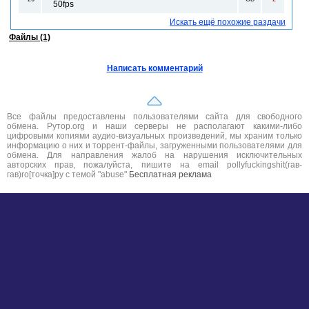
50fps
Искать ещё похожие раздачи
Файлы (1)
Написать комментарий
Все файлы предоставлены пользователями сайта для свободного
обмена. Рутор.org и наши серверы не располагают какими-либо
цифровыми копиями аудио-визуальных произведений, мы храним только
информацию о них и торрент-файлы, загруженными пользователями для
обмена. Для направления жалоб на нарушения исключительных
авторских прав, пожалуйста, пишите на email pollyfuckingshit(гав-
гав)ro[точка]ру с темой "abuse"
Бесплатная реклама