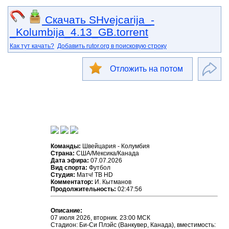
Скачать SHvejcarija_-
_Kolumbija_4.13_GB.torrent
Как тут качать?
Добавить rutor.org в поисковую строку
Отложить на потом
Команды:
Швейцария - Колумбия
Страна:
США/Мексика/Канада
Дата эфира:
07.07.2026
Вид спорта:
Футбол
Студия:
Матч! ТВ HD
Комментатор:
И. Кытманов
Продолжительность:
02:47:56
Описание:
07 июля 2026, вторник. 23:00 МСК
Стадион: Би-Си Плэйс (Ванкувер, Канада), вместимость: