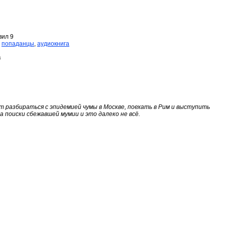
вил 9
,
попаданцы
,
аудиокнига
в
т разбираться с эпидемией чумы в Москве, поехать в Рим и выступить
а поиски сбежавшей мумии и это далеко не всё.