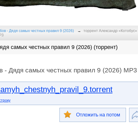
ов - Дядя самых честных правил 9 (2026)
торрент Александр «Котобус»
Р3
ядя самых честных правил 9 (2026) (торрент)
в - Дядя самых честных правил 9 (2026) МР3
amyh_chestnyh_pravil_9.torrent
строку
Отложить на потом