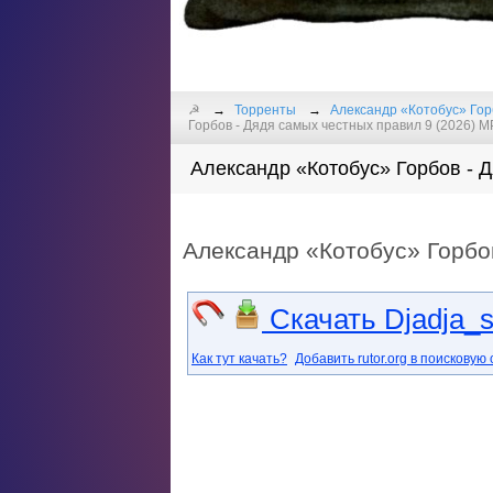
☭
Торренты
Александр «Котобус» Горб
Горбов - Дядя самых честных правил 9 (2026) М
Александр «Котобус» Горбов - Д
Александр «Котобус» Горбо
Скачать Djadja_s
Как тут качать?
Добавить rutor.org в поисковую 