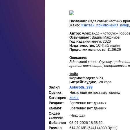
Название:
Дядя самых честных пра
Жанр:
Фэнтези
,
приключения
,
юмор
Автор:
Александр «Котобус» Горбо
Озвучивает:
Вадим Максимов
Год издания книги:
2026
Издательство:
1С-Паблишинг
Продолжительность:
11:06:29
Описание:
В девятой книге Урусову предстои
против инквизиции, отправиться н
Файл
Формат/Кодек:
МР3
Битрейт аудио:
128 kbps
Залил
Astaroth...999
Оценка
Никто ещё не поставил оценку
Категория
Книги
Раздают
Временно нет данных
Качают
Временно нет данных
Сидер
(Никогда)
замечен
Добавлен
08-07-2026 18:58:52
Размер
614.30 MB (644144039 Bytes)