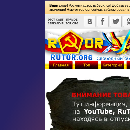
Внимание!
Роскомнадзор всбесился! Добавь зе
значения! Нью-рутор.орг сейчас заблокирован в
ЭТОТ САЙТ - ПРЯМОЕ
ЗЕРКАЛО RUTOR.ORG
Главная
Топ
Категории