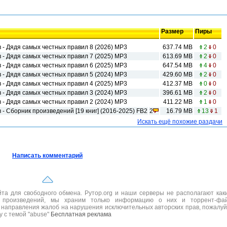
Размер
Пиры
 - Дядя самых честных правил 8 (2026) МР3
637.74 MB
2
0
 - Дядя самых честных правил 7 (2025) MP3
613.69 MB
2
0
 - Дядя самых честных правил 6 (2025) MP3
647.54 MB
4
0
 - Дядя самых честных правил 5 (2024) МР3
429.60 MB
2
0
 - Дядя самых честных правил 4 (2025) MP3
412.37 MB
0
0
 - Дядя самых честных правил 3 (2024) МР3
396.61 MB
2
0
 - Дядя самых честных правил 2 (2024) МР3
411.22 MB
1
0
- Сборник произведений [19 книг] (2016-2025) FB2
2
16.79 MB
13
1
Искать ещё похожие раздачи
Написать комментарий
а для свободного обмена. Рутор.org и наши серверы не располагают как
 произведений, мы храним только информацию о них и торрент-фа
 направления жалоб на нарушения исключительных авторских прав, пожалуй
ру с темой "abuse"
Бесплатная реклама