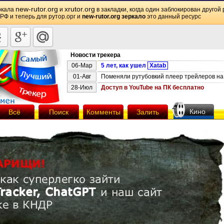
new-rutor.org
xrutor.org
ркала
и
в закладки, когда один заблокирован другой 
 РФ и теперь для рутор.орг и
new-rutor.org зеркало
это данный ресурс
Новости трекера
06-Мар
5 лет, как ушел
Xatab
01-Авг
Поменяли рутубовкий плеер трейлеров на 
28-Июл
Доступ в YouTube на ПК бесплатно
Кино
Всё
Поиск
Комменты
Залить