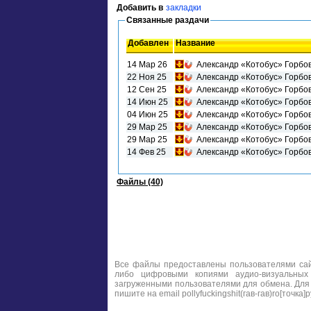
Добавить в
закладки
Связанные раздачи
Добавлен
Название
14 Мар 26
Александр «Котобус» Горбов
22 Ноя 25
Александр «Котобус» Горбов
12 Сен 25
Александр «Котобус» Горбов
14 Июн 25
Александр «Котобус» Горбов
04 Июн 25
Александр «Котобус» Горбов
29 Мар 25
Александр «Котобус» Горбов
29 Мар 25
Александр «Котобус» Горбов
14 Фев 25
Александр «Котобус» Горбов 
Файлы (40)
Все файлы предоставлены пользователями сайт
либо цифровыми копиями аудио-визуальных
загруженными пользователями для обмена. Для
пишите на email pollyfuckingshit(гав-гав)ro[точка]