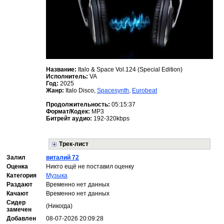
Название:
Italo & Space Vol.124 (Special Edition)
Исполнитель:
VA
Год:
2025
Жанр:
Italo Disco,
Spacesynth
,
Eurobeat
Продолжительность:
05:15:37
Формат/Кодек:
MP3
Битрейт аудио:
192-320kbps
Трек-лист
Залил
виталий 72
Оценка
Никто ещё не поставил оценку
Категория
Музыка
Раздают
Временно нет данных
Качают
Временно нет данных
Сидер
(Никогда)
замечен
Добавлен
08-07-2026 20:09:28