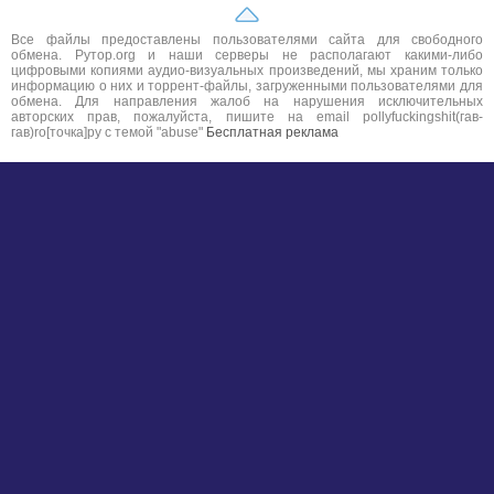
Все файлы предоставлены пользователями сайта для свободного
обмена. Рутор.org и наши серверы не располагают какими-либо
цифровыми копиями аудио-визуальных произведений, мы храним только
информацию о них и торрент-файлы, загруженными пользователями для
обмена. Для направления жалоб на нарушения исключительных
авторских прав, пожалуйста, пишите на email pollyfuckingshit(гав-
гав)ro[точка]ру с темой "abuse"
Бесплатная реклама