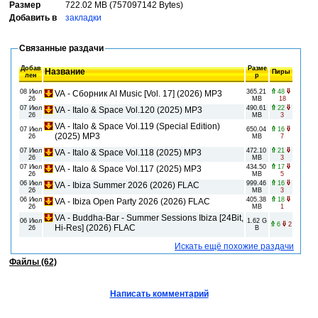
Размер
722.02 MB (757097142 Bytes)
Добавить в
закладки
Связанные раздачи
Добав
Разме
Название
Пиры
лен
р
08 Июл
365.21
48
VA - Сборник AI Music [Vol. 17] (2026) MP3
26
MB
18
07 Июл
490.61
22
VA - Italo & Space Vol.120 (2025) MP3
26
MB
3
VA - Italo & Space Vol.119 (Special Edition)
07 Июл
650.04
16
(2025) MP3
26
MB
7
07 Июл
472.10
21
VA - Italo & Space Vol.118 (2025) MP3
26
MB
3
07 Июл
434.50
17
VA - Italo & Space Vol.117 (2025) MP3
26
MB
5
06 Июл
999.46
16
VA - Ibiza Summer 2026 (2026) FLAC
26
MB
3
06 Июл
405.38
18
VA - Ibiza Open Party 2026 (2026) FLAC
26
MB
1
VA - Buddha-Bar - Summer Sessions Ibiza [24Bit,
06 Июл
1.62 G
6
2
Hi-Res] (2026) FLAC
26
B
Искать ещё похожие раздачи
Файлы (62)
Написать комментарий