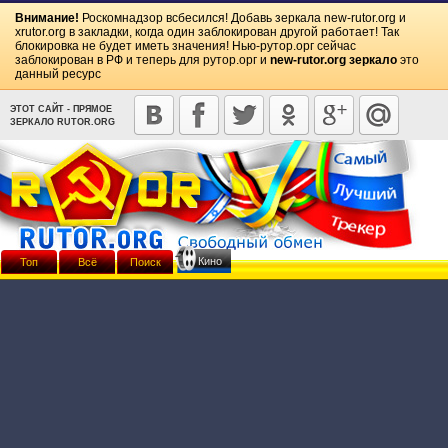
Внимание!
Роскомнадзор всбесился! Добавь зеркала
new-rutor.org
и
xrutor.org
в закладки, когда один заблокирован другой работает! Так
блокировка не будет иметь значения! Нью-рутор.орг сейчас
заблокирован в РФ и теперь для рутор.орг и
new-rutor.org зеркало
это
данный ресурс
ЭТОТ САЙТ - ПРЯМОЕ
ЗЕРКАЛО RUTOR.ORG
Кино
Топ
Всё
Поиск