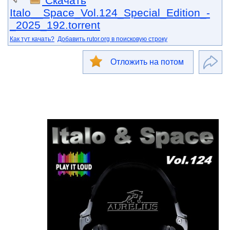
Скачать
Italo__Space_Vol.124_Special_Edition_-
_2025_192.torrent
Как тут качать?
Добавить rutor.org в поисковую строку
Отложить на потом