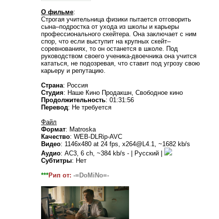
О фильме
:
Строгая учительница физики пытается отговорить
сына–подростка от ухода из школы и карьеры
профессионального скейтера. Она заключает с ним
спор, что если выступит на крупных скейт–
соревнованиях, то он останется в школе. Под
руководством своего ученика-двоечника она учится
кататься, не подозревая, что ставит под угрозу свою
карьеру и репутацию.
Страна
: Россия
Студия
: Наше Кино Продакшн, Свободное кино
Продолжительность
: 01:31:56
Перевод
: Не требуется
Файл
Формат
: Matroska
Качество
: WEB-DLRip-AVC
Видео
: 1146x480 at 24 fps, x264@L4.1, ~1682 kb/s
Аудио
: AC3, 6 ch, ~384 kb/s - | Русский |
Субтитры
: Нет
***
Рип от:
-=DoMiNo=-