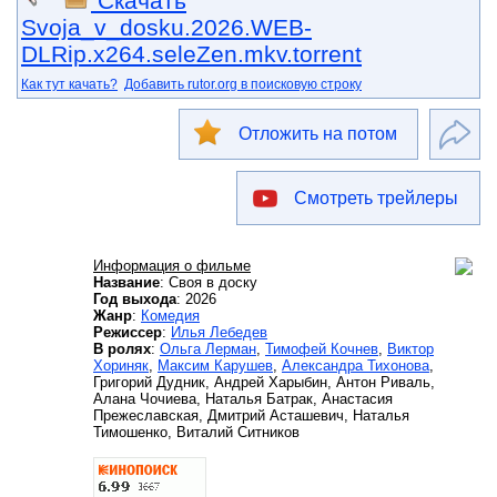
Скачать
Svoja_v_dosku.2026.WEB-
DLRip.x264.seleZen.mkv.torrent
Как тут качать?
Добавить rutor.org в поисковую строку
Отложить на потом
Смотреть трейлеры
Информация о фильме
Название
: Своя в доску
Год выхода
: 2026
Жанр
:
Комедия
Режиссер
:
Илья Лебедев
В ролях
:
Ольга Лерман
,
Тимофей Кочнев
,
Виктор
Хориняк
,
Максим Карушев
,
Александра Тихонова
,
Григорий Дудник, Андрей Харыбин, Антон Риваль,
Алана Чочиева, Наталья Батрак, Анастасия
Прежеславская, Дмитрий Асташевич, Наталья
Тимошенко, Виталий Ситников