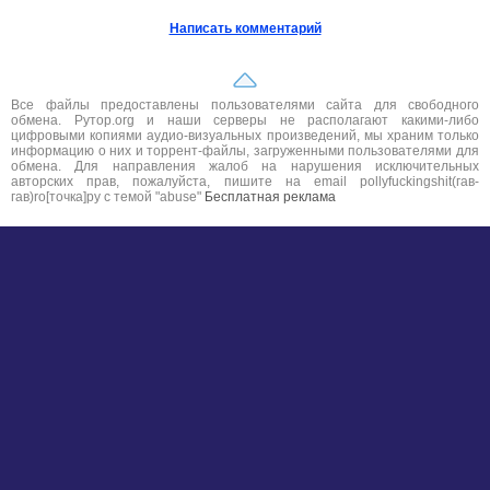
Написать комментарий
Все файлы предоставлены пользователями сайта для свободного
обмена. Рутор.org и наши серверы не располагают какими-либо
цифровыми копиями аудио-визуальных произведений, мы храним только
информацию о них и торрент-файлы, загруженными пользователями для
обмена. Для направления жалоб на нарушения исключительных
авторских прав, пожалуйста, пишите на email pollyfuckingshit(гав-
гав)ro[точка]ру с темой "abuse"
Бесплатная реклама