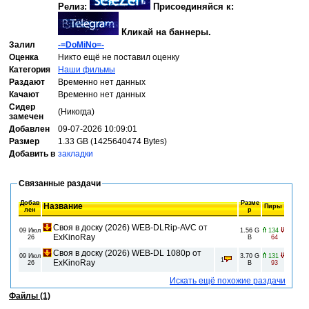
Релиз:
Присоединяйся к:
Кликай на баннеры.
Залил
-=DoMiNo=-
Оценка
Никто ещё не поставил оценку
Категория
Наши фильмы
Раздают
Временно нет данных
Качают
Временно нет данных
Сидер
(Никогда)
замечен
Добавлен
09-07-2026 10:09:01
Размер
1.33 GB (1425640474 Bytes)
Добавить в
закладки
Связанные раздачи
Добав
Разме
Название
Пиры
лен
р
Своя в доску (2026) WEB-DLRip-AVC от
09 Июл
1.56 G
134
ExKinoRay
26
B
64
Своя в доску (2026) WEB-DL 1080p от
09 Июл
3.70 G
131
1
ExKinoRay
26
B
93
Искать ещё похожие раздачи
Файлы (1)