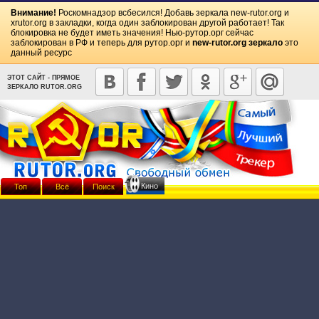
Внимание!
Роскомнадзор всбесился! Добавь зеркала
new-rutor.org
и
xrutor.org
в закладки, когда один заблокирован другой работает! Так
блокировка не будет иметь значения! Нью-рутор.орг сейчас
заблокирован в РФ и теперь для рутор.орг и
new-rutor.org зеркало
это
данный ресурс
ЭТОТ САЙТ - ПРЯМОЕ
ЗЕРКАЛО RUTOR.ORG
Кино
Топ
Всё
Поиск